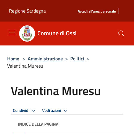
Salta al contenuto principale
|
Regione Sardegna
Accedi all'area personale
Comune di Ossi
Home
>
Amministrazione
>
Politici
>
Valentina Muresu
Valentina Muresu
Condividi
Vedi azioni
INDICE DELLA PAGINA