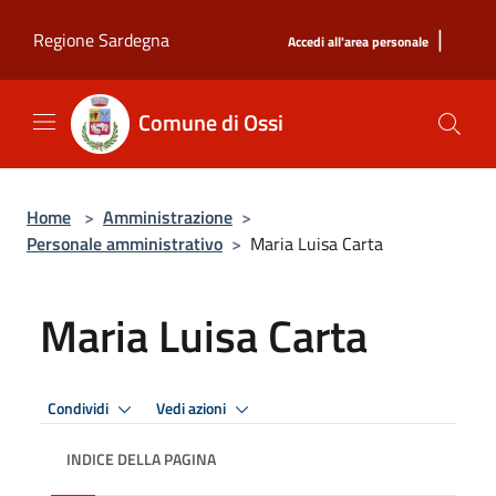
Salta al contenuto principale
|
Regione Sardegna
Accedi all'area personale
Comune di Ossi
Home
>
Amministrazione
>
Personale amministrativo
>
Maria Luisa Carta
Maria Luisa Carta
Condividi
Vedi azioni
INDICE DELLA PAGINA