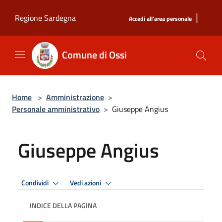
Salta al contenuto principale
|
Regione Sardegna
Accedi all'area personale
Comune di Ossi
Home
>
Amministrazione
>
Personale amministrativo
>
Giuseppe Angius
Giuseppe Angius
Condividi
Vedi azioni
INDICE DELLA PAGINA