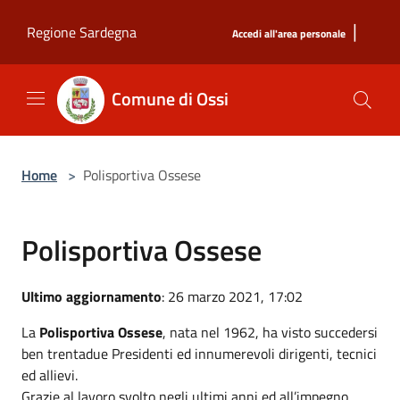
Salta al contenuto principale
|
Regione Sardegna
Accedi all'area personale
Comune di Ossi
Home
>
Polisportiva Ossese
Polisportiva Ossese
Ultimo aggiornamento
: 26 marzo 2021, 17:02
La
Polisportiva Ossese
, nata nel 1962, ha visto succedersi
ben trentadue Presidenti ed innumerevoli dirigenti, tecnici
ed allievi.
Grazie al lavoro svolto negli ultimi anni ed all’impegno