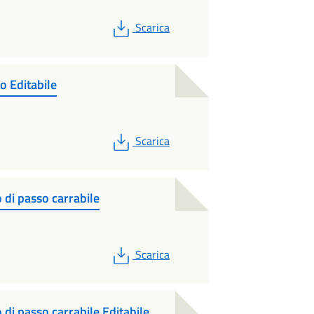
PDF
Scarica
o Editabile
PDF
Scarica
o di passo carrabile
PDF
Scarica
o di passo carrabile Editabile