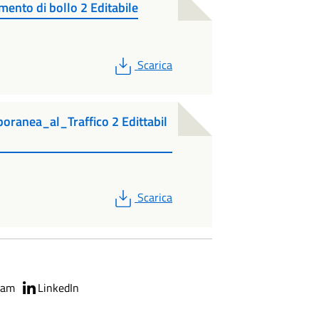
ento di bollo 2 Editabile
PDF
Scarica
ranea_al_Traffico 2 Edittabil
PDF
Scarica
ram
LinkedIn