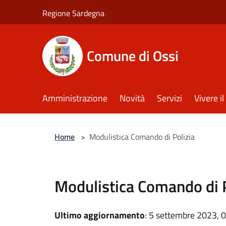
Salta al contenuto principale
Regione Sardegna
Comune di Ossi
Amministrazione
Novità
Servizi
Vivere 
Home
>
Modulistica Comando di Polizia
Modulistica Comando di P
Ultimo aggiornamento
: 5 settembre 2023, 