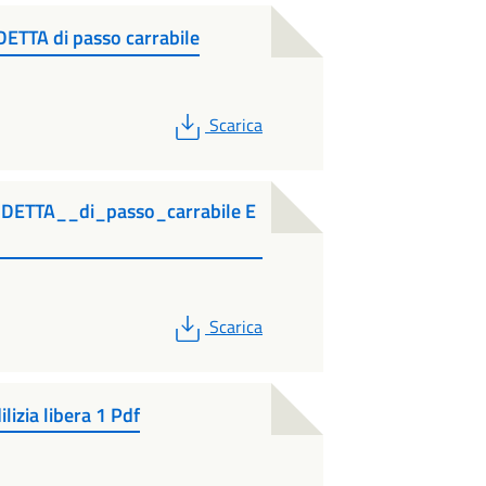
DETTA di passo carrabile
PDF
Scarica
SDETTA__di_passo_carrabile E
PDF
Scarica
ilizia libera 1 Pdf