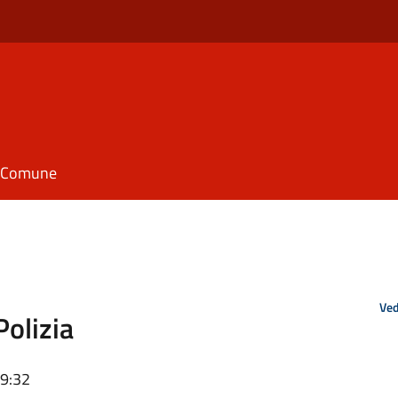
il Comune
Ved
olizia
09:32