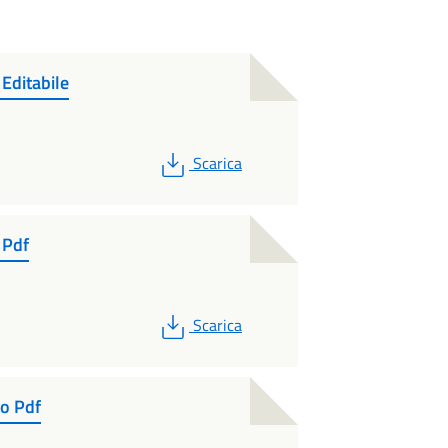
 Editabile
PDF
Scarica
 Pdf
PDF
Scarica
co Pdf