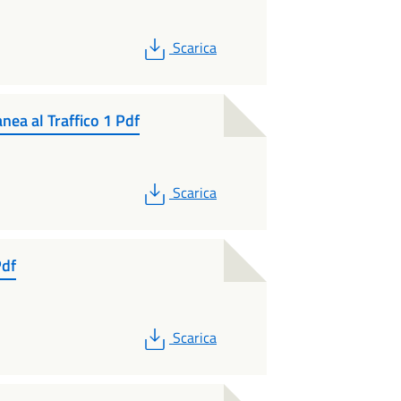
PDF
Scarica
nea al Traffico 1 Pdf
PDF
Scarica
Pdf
PDF
Scarica