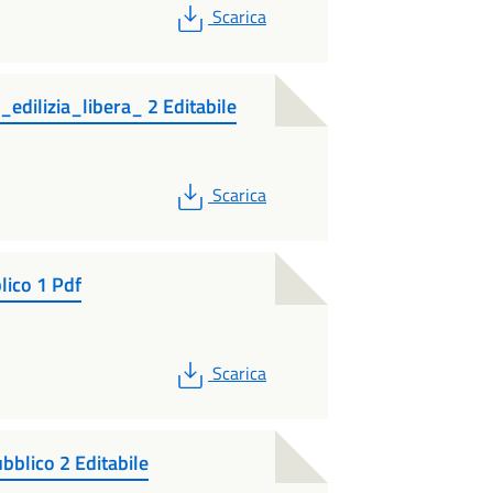
PDF
Scarica
_edilizia_libera_ 2 Editabile
PDF
Scarica
lico 1 Pdf
PDF
Scarica
blico 2 Editabile