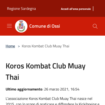
Salta al contenuto principale
|
Regione Sardegna
Accedi all'area personale
Comune di Ossi
Home
>
Koros Kombat Club Muay Thai
Koros Kombat Club Muay
Thai
Ultimo aggiornamento
: 26 marzo 2021, 16:54
L'associazione Koros Kombat Club Muay Thai nasce nel
2015, con lo scopo di praticare e diffondere la Kickiboxing e