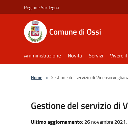
Salta al contenuto principale
Regione Sardegna
Comune di Ossi
Amministrazione
Novità
Servizi
Vivere 
Home
>
Gestione del servizio di Videosorveglian
Gestione del servizio di 
Ultimo aggiornamento
: 26 novembre 2021,