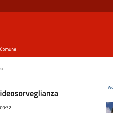
il Comune
za
Ved
Videosorveglianza
 09:32