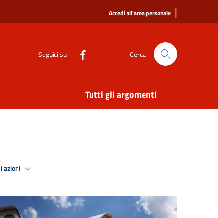
|
Accedi all'area personale
Seguici su
Cerca
Tutti gli argomenti
i azioni