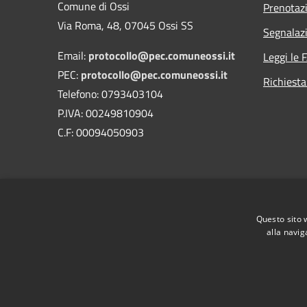
Comune di Ossi
Prenotaz
Via Roma, 48, 07045 Ossi SS
Segnalazi
Email:
protocollo@pec.comuneossi.it
Leggi le 
PEC:
protocollo@pec.comuneossi.it
Richiesta
Telefono: 0793403104
P.IVA: 00249810904
C.F: 00094050903
Questo sito 
alla navig