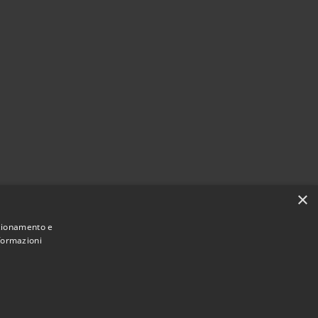
×
nzionamento e
nformazioni