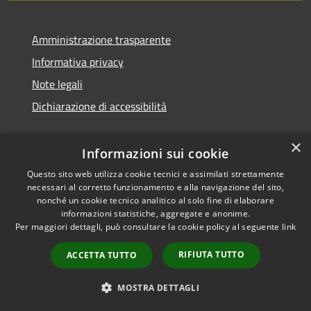
Amministrazione trasparente
Informativa privacy
Note legali
Dichiarazione di accessibilità
×
Informazioni sui cookie
Questo sito web utilizza cookie tecnici e assimilati strettamente
necessari al corretto funzionamento e alla navigazione del sito,
nonché un cookie tecnico analitico al solo fine di elaborare
informazioni statistiche, aggregate e anonime.
RSS
Copyright © 2026 • Comune di
Per maggiori dettagli, può consultare la cookie policy al seguente
link
Accessibilità
Ossi • Powered by
Privacy
Municipium
Accesso
•
RIFIUTA TUTTO
ACCETTA TUTTO
Cookie
redazione
Mappa del sito
MOSTRA DETTAGLI