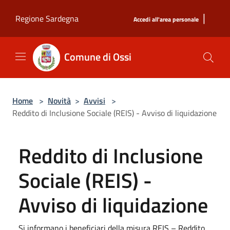
Salta al contenuto principale
|
Regione Sardegna
Accedi all'area personale
Comune di Ossi
Home
>
Novità
>
Avvisi
>
Reddito di Inclusione Sociale (REIS) - Avviso di liquidazione
Reddito di Inclusione
Sociale (REIS) -
Avviso di liquidazione
Si informano i beneficiari della misura REIS – Reddito