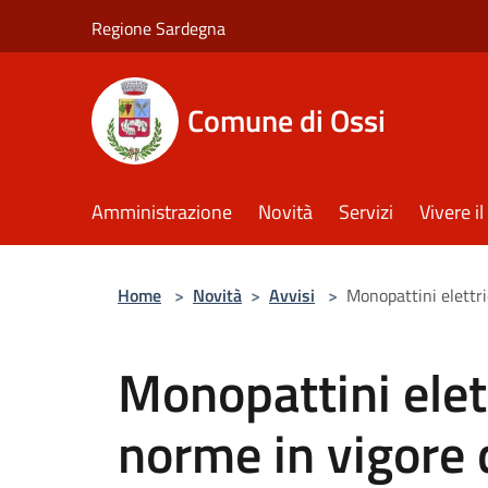
Salta al contenuto principale
Regione Sardegna
Comune di Ossi
Amministrazione
Novità
Servizi
Vivere 
Home
>
Novità
>
Avvisi
>
Monopattini elettr
Monopattini elet
norme in vigore