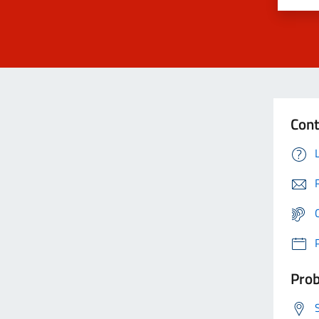
Cont
Prob