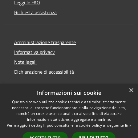
Leggi le FAQ
Richiesta assistenza
Amministrazione trasparente
Informativa privacy
Note legali
Dichiarazione di accessibilità
×
Informazioni sui cookie
Questo sito web utilizza cookie tecnici e assimilati strettamente
necessari al corretto funzionamento e alla navigazione del sito,
nonché un cookie tecnico analitico al solo fine di elaborare
informazioni statistiche, aggregate e anonime.
RSS
Copyright © 2026 • Comune di
Per maggiori dettagli, può consultare la cookie policy al seguente
link
Accessibilità
Ossi • Powered by
Privacy
Municipium
Accesso
•
RIFIUTA TUTTO
ACCETTA TUTTO