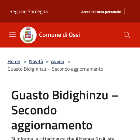
Salta al contenuto principale
|
Regione Sardegna
Accedi all'area personale
Comune di Ossi
Home
>
Novità
>
Avvisi
>
Guasto Bidighinzu – Secondo aggiornamento
Guasto Bidighinzu –
Secondo
aggiornamento
Si informa la cittadinanza che Abbanoa S.p.A. sta