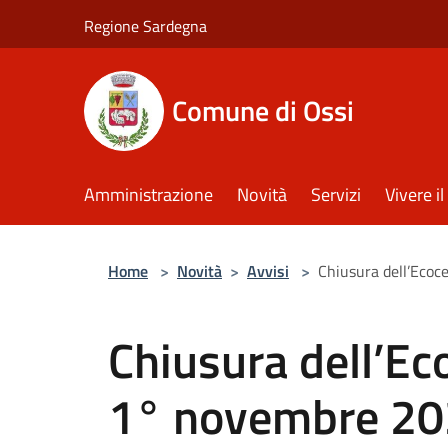
Salta al contenuto principale
Regione Sardegna
Comune di Ossi
Amministrazione
Novità
Servizi
Vivere 
Home
>
Novità
>
Avvisi
>
Chiusura dell’Eco
Chiusura dell’E
1° novembre 2