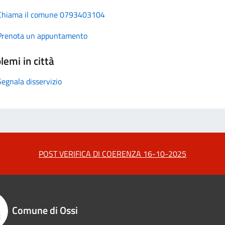
Chiama il comune 0793403104
Prenota un appuntamento
lemi in città
Segnala disservizio
POST VERIFICA DI COERENZA 16-10-2025
Comune di Ossi