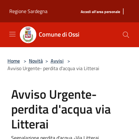
Salta al contenuto principale
|
Regione Sardegna
Accedi all'area personale
Comune di Ossi
Home
>
Novità
>
Avvisi
>
Avviso Urgente- perdita d'acqua via Litterai
Avviso Urgente-
perdita d'acqua via
Litterai
Segnalazione perdita d'acqua -Via Litterai