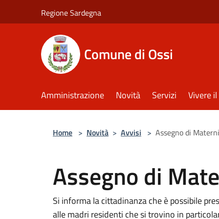
Salta al contenuto principale
Regione Sardegna
Comune di Ossi
Amministrazione
Novità
Servizi
Vivere 
Home
>
Novità
>
Avvisi
>
Assegno di Matern
Assegno di Mate
Si informa la cittadinanza che è possibile p
alle madri residenti che si trovino in particol