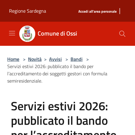
Salta al contenuto principale
|
Regione Sardegna
Accedi all'area personale
Comune di Ossi
Home
>
Novità
>
Avvisi
>
Bandi
>
Servizi estivi 2026: pubblicato il bando per
l’accreditamento dei soggetti gestori con formula
semiresidenziale.
Servizi estivi 2026:
pubblicato il bando
per l’accreditamento