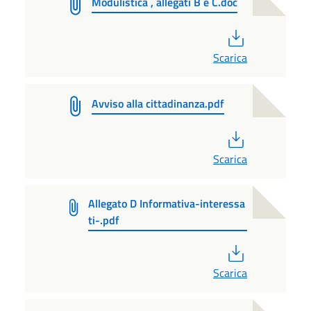
Modulistica , allegati B e C.doc
PDF
Scarica
Avviso alla cittadinanza.pdf
PDF
Scarica
Allegato D Informativa-interessa
ti-.pdf
PDF
Scarica