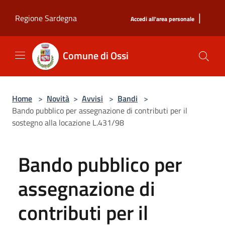
Salta al contenuto principale
|
Regione Sardegna
Accedi all'area personale
Comune di Ossi
Home
>
Novità
>
Avvisi
>
Bandi
>
Bando pubblico per assegnazione di contributi per il
sostegno alla locazione L.431/98
Bando pubblico per
assegnazione di
contributi per il